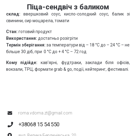
Піца-сендвіч з баликом
склад:
ввершковий соус, кисло-солодкий соус, балик зі
свинини, сир моцарела, томати
Стан:
готовий продукт
Використання:
достатньо розігріти
Термін зберігання:
за температури від – 18 °C до – 24 °C – не
більше 30 діб, при 0 °C до + 4 °C – 72 год
Кому підійде:
кав’ярні, фудтраки, заклади біля офісів,
вокзали, ТРЦ, формати grab & go, події, кейтеринг, фестивалі.
roma.vdoma.zt@gmail.com
+38068 15 54 550
вул. Велика Бердичівська, 20